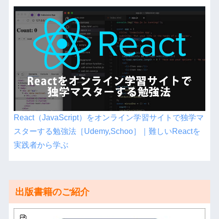
React（JavaScript）をオンライン学習サイトで独学マ
スターする勉強法［Udemy,Schoo］｜難しいReactを
実践者から学ぶ
出版書籍のご紹介