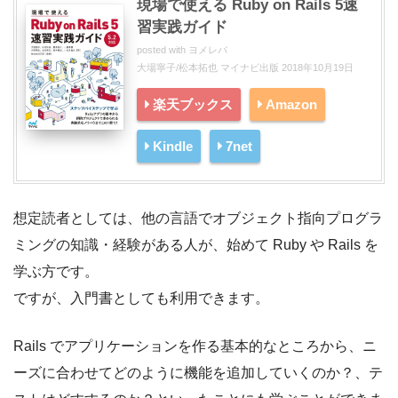
現場で使える Ruby on Rails 5速
習実践ガイド
posted with
ヨメレバ
大場寧子/松本拓也 マイナビ出版 2018年10月19日
楽天ブックス
Amazon
Kindle
7net
想定読者としては、他の言語でオブジェクト指向プログラ
ミングの知識・経験がある人が、始めて Ruby や Rails を
学ぶ方です。
ですが、入門書としても利用できます。
Rails でアプリケーションを作る基本的なところから、ニ
ーズに合わせてどのように機能を追加していくのか？、テ