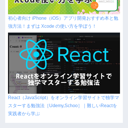
初心者向け iPhone（iOS）アプリ開発おすすめ本と勉
強方法！まずは Xcode の使い方を学ぼう！
React（JavaScript）をオンライン学習サイトで独学マ
スターする勉強法［Udemy,Schoo］｜難しいReactを
実践者から学ぶ