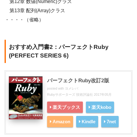
第12章 数値(Numeric)クラス
第13章 配列(Array)クラス
・・・・（省略）
おすすめ入門書2：パーフェクトRuby
(PERFECT SERIES 6)
パーフェクトRuby改訂2版
posted with
ヨメレバ
Rubyサポーターズ 技術評論社 2017年05月
楽天ブックス
楽天kobo
Amazon
Kindle
7net