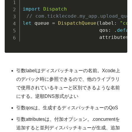
import
Dispatch
// com.ticklecode.my_app.uplo
let
 queue 
=
DispatchQueue
(
label
:
"com
                          qos
:
.
defau
                          attributes
:
引数labelはディスパッチキューの名前。Xcode上
のデバック時に参照できるので、他のライブラリ
で使用されているキューと区別できるような名前
にする。逆順DNS形式がよい
引数qosは、生成するディスパッチキューのQoS
引数attributesは、付加オプション。.concurrentを
追加すると並列ディスパッチキューが生成、追加