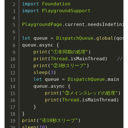
import
Foundation
import
PlaygroundSupport
PlaygroundPage
.
current
.
needsIndefinit
let
 queue 
=
DispatchQueue
.
global
(
qos
:
queue
.
async 
{
print
(
"①非同期の処理"
)
print
(
Thread
.
isMainThread
)
// 
print
(
"②3秒スリープ"
)
sleep
(
3
)
let
 queue 
=
DispatchQueue
.
main

    queue
.
async 
{
print
(
"③メインスレッドの処理"
)
print
(
Thread
.
isMainThread
)
}
}
print
(
"④10秒スリープ"
)
sleep
(
10
)