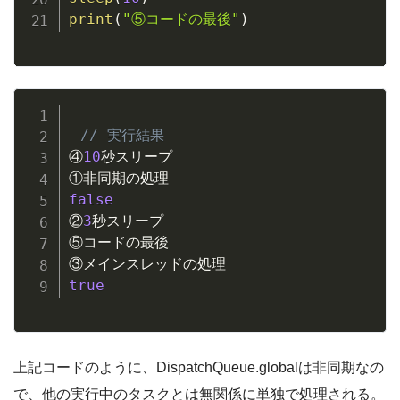
print
(
"⑤コードの最後"
)
// 実行結果
④
10
秒スリープ

false
②
3
秒スリープ

⑤コードの最後

true
上記コードのように、DispatchQueue.globalは非同期なの
で、他の実行中のタスクとは無関係に単独で処理される。