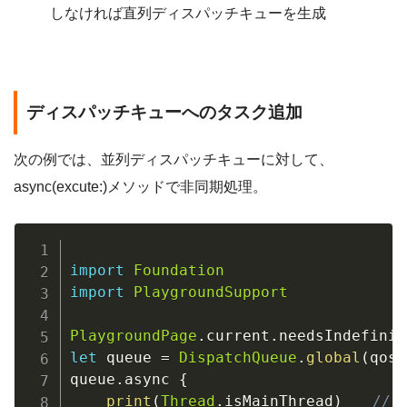
しなければ直列ディスパッチキューを生成
ディスパッチキューへのタスク追加
次の例では、並列ディスパッチキューに対して、
async(excute:)メソッドで非同期処理。
import
Foundation
import
PlaygroundSupport
PlaygroundPage
.
current
.
needsIndefinit
let
 queue 
=
DispatchQueue
.
global
(
qos
:
queue
.
async 
{
print
(
Thread
.
isMainThread
)
// 