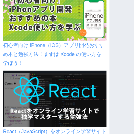
初心者向け iPhone（iOS）アプリ開発おすす
め本と勉強方法！まずは Xcode の使い方を
学ぼう！
React（JavaScript）をオンライン学習サイト